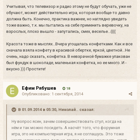
Учитывая, что телевизор и радио этому не будут обучать, уже не
обучают, может действительно игра, которая вообще-то давно
должна быть. Конечно, практика важнее, но наглядно увидеть
тоже важно, т.к. мы пытались на себе применить веревочку, на
взрослых, плохо вышло - запутались, смех, веселье...((((
Красота тоже в мыслях...Вчера угощалась конфетками. Как и все
сначала взяла конфету в красивой обертке, яркой, цветной...Не
очень, надо сказать, конфетка. В невзрачной бумажке упакован
был фундук в шоколаде, маленькая конфетка, но ее много. И -
вкусно.))) Простите!
Ефим Рябушев
18
Опубликовано:
1 сентября, 2014
В 01.09.2014 в 05:30, Николай.. сказал:
Ну вопрос ясен, зачем совершенствовать стул, когда на
нём и так можно посидеть. А насчёт того, что форумная
игра, это не компьютерная игра, я не соглашусь. Это тоже