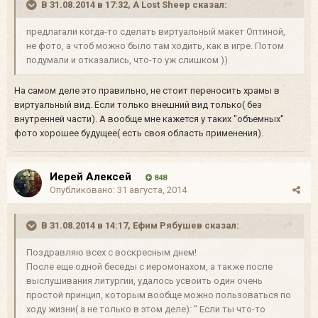
В 31.08.2014 в 17:32, A Lost Sheep сказал:
предлагали когда-то сделать виртуальный макет Оптиной,
не фото, а чтоб можно было там ходить, как в игре. Потом
подумали и отказались, что-то уж слишком ))
На самом деле это правильно, не стоит переносить храмы в
виртуальный вид. Если только внешний вид только( без
внутренней части). А вообще мне кажется у таких "объемных"
фото хорошее будущее( есть своя область применения).
Иерей Алексей
848
Опубликовано:
31 августа, 2014
В 31.08.2014 в 14:17, Ефим Рябушев сказал:
Поздравляю всех с воскресным днем!
После еще одной беседы с иеромонахом, а также после
выслушивания литургии, удалось усвоить один очень
простой принцип, которым вообще можно пользоваться по
ходу жизни( а не только в этом деле): " Если ты что-то