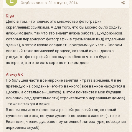
Опубликовано:
31 августа, 2014
Olga
Дело в том, что сейчас это множество фотографий,
скрепленных ссылками. А для того, что бы можно было ходить
нужны модели, так что это значит нужна работа 3Д художников,
который перерисуют фотографии в трехмерный вид( отдельные
здания), а потом нужно создавать программную часть. Словом
сложный технологический процесс, который очень далеко
уводит от фотографий, поэтому неизбежно что-то будет
потеряно, а это не есть хорошо в таком деле.
Alexey GK
По большей части все мирские занятия - трата времени. Я и не
претендую на создание чего-то важного( все важное находится в
Церкви, а остальное - шелуха). В этом контексте и мой будущий
основной род деятельности( строительство деревянных домов)
- тоже не так уж и важен.
В конечном итоге хорошая игра - нейтральный тон, который
лучше явного зла, но хуже духовно-полезного занятия( чтение
Евангелия, чтение душевно-поучительной литературы, посещения
церковных служб).