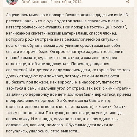
Опубликовано:
1 сентября, 2014
Зацепилась мыслью о пожаре. Всякие важные дяденьки из МЧС
рассказывали, что люди подготовленные спасались в самых
катастрофических ситуациях. При пожаре в гостинице "Россия",
напичканной синтетическими материалами, спасся японец,
которого родная страна из-за сейсмологической ситуации
постоянно обучала всеми доступными средствами как себя
спасти во время беды. Он просто наглухо заделал все щели в
ванной комнате, куда смог спрятаться, и сам дышал через
полотенце, чтобы не задохнуться. Повезло, дождался
спасателей. И в детском саду спаслись дети, которые более всех
других страдают при пожарах, потому что они не пытаются
выбежать при пожаре, как взрослые, а наоборот, пытаются
забиться в самый дальний угол от страха. Так вот, с ними играли -
за длинную веревочку все дети должны были держаться, причем
в определенном порядке - За Колей всегда Света и т.д.
(воспитателю легче понять кого нет на месте), и ходить, бегать
таким паровозиком. По группе, по лестнице, на улице - иногда,
понемножку. И вот надо, случилось так, что пригодились, к
сожалению, навыки, помогло...Обученные дети почти не
испугались, удалось быстро вывести...