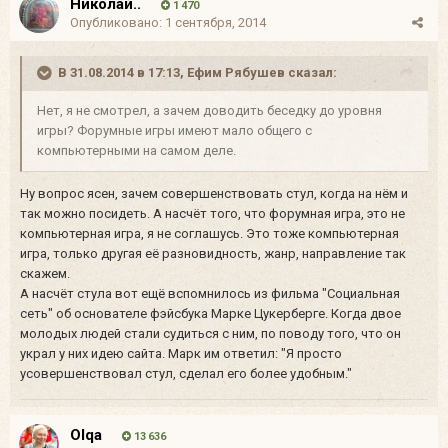
Николай..
1 470
Опубликовано:
1 сентября, 2014
В 31.08.2014 в 17:13, Ефим Рябушев сказал:
Нет, я не смотрел, а зачем доводить беседку до уровня
игры? Форумные игры имеют мало общего с
компьютерными на самом деле.
Ну вопрос ясен, зачем совершенствовать стул, когда на нём и
так можно посидеть. А насчёт того, что форумная игра, это не
компьютерная игра, я не соглашусь. Это тоже компьютерная
игра, только другая её разновидность, жанр, направление так
скажем.
А насчёт стула вот ещё вспомнилось из фильма "Социальная
сеть" об основателе фэйсбука Марке Цукерберге. Когда двое
молодых людей стали судиться с ним, по поводу того, что он
украл у них идею сайта. Марк им ответил: "Я просто
усовершенствовал стул, сделал его более удобным."
Olqa
13 636