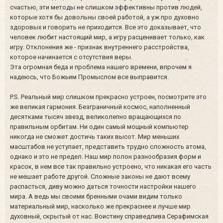
счастью, эти методы не слишком эффективны против людей,
которые хотя бы довольны своей работой, а уж про духовно
здоровых и говорить не приходится. Все это доказывает, что
человек любит настоящий мир, а игру расценивает только, как
игру. Отклонения же - признак внутреннего расстройства,
которое начинается с отсутствия веры.
Эта огромная беда и проблема нашего времени, впрочем я
надеюсь, что Божьим Промыслом все выправится.
P.S. Реальный мир слишком прекрасно устроен, посмотрите это
же великая гармония. Безграничный космос, наполненный
десятками тысяч звезд, великолепно вращающихся по
правильным орбитам. Ни один самый мощный компьютер
никогда не сможет достичь таких высот. Мир меньших
масштабов не уступает, представить трудно сложность атома,
однако и это не предел. Наш мир полон разнообразия форм и
красок, в нем все так правильно устроено, что никакая его часть
не мешает работе другой. Сложные законы не дают всему
распасться, диву можно даться точности настройки нашего
мира. А ведь мы своими бренными очами видим только
материальный мир, насколько же прекраснее и лучше мир
духовный, скрытый от нас. Воистину справедлива Серафимская