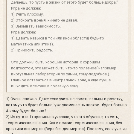
делаешь, то пусть в жизни от этого будет больше добра."
Игра не должна:
1) Учить плохому.
2) Отбирать время, ничего не давая.
3) Вызывать зависимость.
Игра должна:
1) Давать навыки в той или иной области( будь-то
математика или этика).
2) Приносить радость.
Это должны быть хорошие истории с хорошим
подтекстом, это может быть что-то полезное( например
виртуальная лаборатория по химии, тому-подобное.).
Главное оставаться в нейтральной зоне, а еще лучше
выходить все-таки в полезную зону.
1) Очень сложно. Даже если учить не совать пальцы в розетку,
потому что будет больно, уже упоминаешь плохое - будет больно.
А кому будет больно?
2) Из путкта 1) правильно указано, что это обучение, то есть,
теоретические знания. Как и всякие теоретические знания, без
практики они мерты (Вера без дел мертва). Поетому, если ученик