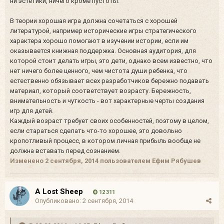
ни эстетики, ничего кроме пустоты.
В теории хорошая игра должна сочетаться с хорошей
литературой, например исторические игры стратегического
характера хорошо помогают в изучении истории, если им
оказывается книжная поддержка. Основная аудитория, для
которой стоит делать игры, это дети, однако всем известно, что
нет ничего более ценного, чем чистота души ребенка, что
естественно обязывает всех разработчиков бережно подавать
материал, который соответствует возрасту. Бережность,
внимательность и чуткость - вот характерные черты создания
игр для детей.
Каждый возраст требует своих особенностей, поэтому в целом,
если стараться сделать что-то хорошее, это довольно
кропотливый процесс, в котором личная прибыль вообще не
должна вставать перед сознанием.
Изменено
2 сентября, 2014
пользователем Ефим Рябушев
A Lost Sheep
12 311
Опубликовано:
2 сентября, 2014