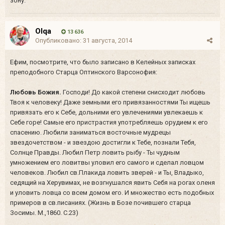
зону.
Olqa
13 636
Опубликовано:
31 августа, 2014
Ефим, посмотрите, что было записано в Келейных записках
преподобного Старца Оптинского Варсонофия:
Любовь Божия.
Господи! До какой степени снисходит любовь
Твоя к человеку! Даже земными его привязанностями Ты ищешь
привязать его к Себе, дольними его увлечениями увлекаешь к
Себе горе! Самые его пристрастия употребляешь орудием к его
спасению. Любили заниматься восточные мудрецы
звездочетством - и звездою достигли к Тебе, познали Тебя,
Солнце Правды. Любил Петр ловить рыбу - Ты чудным
умножением его ловитвы уловил его самого и сделал ловцом
человеков. Любил св.Плакида ловить зверей - и Ты, Владыко,
седящий на Херувимах, не возгнушался явить Себя на рогах оленя
и уловить ловца со всем домом его. И множество есть подобных
примеров в св.писаниях. (Жизнь в Бозе почившего старца
Зосимы. М.,1860. С.23)