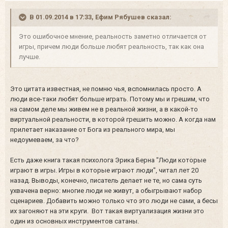
В 01.09.2014 в 17:33, Ефим Рябушев сказал:
Это ошибочное мнение, реальность заметно отличается от
игры, причем люди больше любят реальность, так как она
лучше.
Это цитата известная, не помню чья, вспомнилась просто. А
люди все-таки любят больше играть. Потому мы и грешим, что
на самом деле мы живем не в реальной жизни, а в какой-то
виртуальной реальности, в которой грешить можно. А когда нам
прилетает наказание от Бога из реального мира, мы
недоумеваем, за что?
Есть даже книга такая психолога Эрика Берна "Люди которые
играют в игры. Игры в которые играют люди", читал лет 20
назад. Выводы, конечно, писатель делает не те, но сама суть
ухвачена верно: многие люди не живут, а обыгрывают набор
сценариев. Добавить можно только что это люди не сами, а бесы
их загоняют на эти круги. Вот такая виртуализация жизни это
один из основных инструментов сатаны.