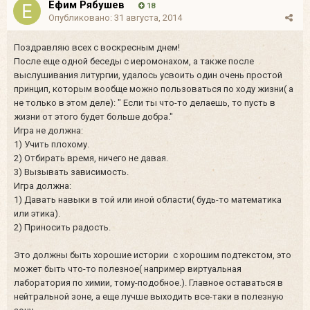
Ефим Рябушев
18
Опубликовано:
31 августа, 2014
Поздравляю всех с воскресным днем!
После еще одной беседы с иеромонахом, а также после
выслушивания литургии, удалось усвоить один очень простой
принцип, которым вообще можно пользоваться по ходу жизни( а
не только в этом деле): " Если ты что-то делаешь, то пусть в
жизни от этого будет больше добра."
Игра не должна:
1) Учить плохому.
2) Отбирать время, ничего не давая.
3) Вызывать зависимость.
Игра должна:
1) Давать навыки в той или иной области( будь-то математика
или этика).
2) Приносить радость.
Это должны быть хорошие истории с хорошим подтекстом, это
может быть что-то полезное( например виртуальная
лаборатория по химии, тому-подобное.). Главное оставаться в
нейтральной зоне, а еще лучше выходить все-таки в полезную