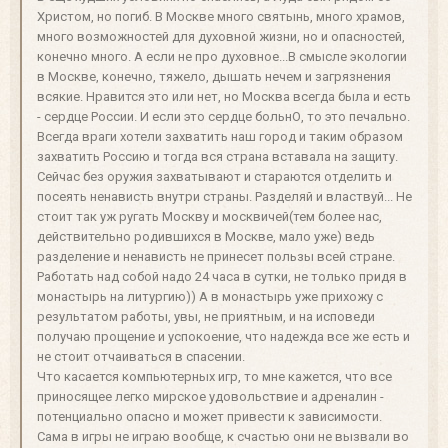
Христом, но погиб. В Москве много святынь, много храмов,
много возможностей для духовной жизни, но и опасностей,
конечно много. А если не про духовное...В смысле экологии
в Москве, конечно, тяжело, дышать нечем и загрязнения
всякие. Нравится это или нет, но Москва всегда была и есть
- сердце России. И если это сердце больнО, то это печально.
Всегда враги хотели захватить наш город и таким образом
захватить Россию и тогда вся страна вставала на защиту.
Сейчас без оружия захватывают и стараются отделить и
посеять ненависть внутри страны. Разделяй и властвуй... Не
стоит так уж ругать Москву и москвичей(тем более нас,
действительно родившихся в Москве, мало уже) ведь
разделение и ненависть не принесет пользы всей стране.
Работать над собой надо 24 часа в сутки, не только придя в
монастырь на литургию)) А в монастырь уже прихожу с
результатом работы, увы, не приятным, и на исповеди
получаю прощение и успокоение, что надежда все же есть и
не стоит отчаиваться в спасении.
Что касается компьютерных игр, то мне кажется, что все
приносящее легко мирское удовольствие и адреналин -
потенциально опасно и может привести к зависимости.
Сама в игры не играю вообще, к счастью они не вызвали во