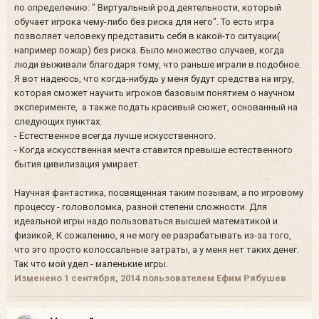
по определению: " Виртуальный род деятельности, который
обучает игрока чему-либо без риска для него". То есть игра
позволяет человеку представить себя в какой-то ситуации(
например пожар) без риска. Было множество случаев, когда
люди выживали благодаря тому, что раньше играли в подобное.
Я вот надеюсь, что когда-нибудь у меня будут средства на игру,
которая сможет научить игроков базовым понятием о научном
эксперименте, а также подать красивый сюжет, основанный на
следующих пунктах:
- Естественное всегда лучше искусственного.
- Когда искусственная мечта ставится превыше естественного
бытия цивилизация умирает.
Научная фантастика, посвященная таким позывам, а по игровому
процессу - головоломка, разной степени сложности. Для
идеальной игры надо пользоваться высшей математикой и
физикой, К сожалению, я не могу ее разрабатывать из-за того,
что это просто колоссальные затраты, а у меня нет таких денег.
Так что мой удел - маленькие игры.
Изменено
1 сентября, 2014
пользователем Ефим Рябушев