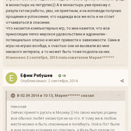
в монастырь на литургию)) А в монастырь уже прихожу с
результатом работы, увы, не приятным, и на исповеди получаю
прощение и успокоение, что надежда все же есть и не стоит
отчаиваться в спасении.
Что касается компьютерных игр, то мне кажется, что все
приносящее легко мирское удовольствие и адреналин -
потенциально опасно и может привести к зависимости. Сама в
игры не играю вообще, к счастью они не вызвали во мне
никакого интереса, а то может быть тоже подсела на них.
Изменено
2 сентября, 2014
пользователем Мария*******
Ефим Рябушев
18
Опубликовано:
2 сентября, 2014
В 02.09.2014 в 10:13, Мария******* сказал:
Николай
Сейчас принято ругать в Москву.)) Но свою малую родину
все обычно любят несмотря ни на что. К тому же в любом
месте можно и быть спасенным и погибнуть. Ной и Лот были
в еще худших условиях но спаслись, а Иуда был рядом со