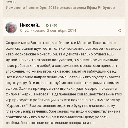
песнь.
Изменено
1 сентября, 2014
пользователем Ефим Рябушев
Николай..
1 470
Опубликовано:
2 сентября, 2014
Сохрани меня Бог от того, чтобы жить в Москве. Такая клоака,
один сплошной шум, есть только несколько островов - оазисов
- это московские монастыри, там действительно отдыхаешь
душой. Но как то странно получается, в монастыре изначально
надо работать над собой, а современные монастыри приносят
упокоение. Но жизнь игра, как верно заметил заблудший овец.
Вот и основное направление компьютерных игр подстраивается
под эту игру. Эти игры пожалуй можно назвать играми в прямом
эфире. Один из примеров этих игр как я уже говорил показан в
фильме "Чёрные небеса", а дальнейшее совершенствование этих
игр приведёт к роботизации, как это показано в фильме Мостоу
"Суррогаты". Все остальные виды игр будут подчинены этому
главному направлению. Уже сейчас мы видим осуществление на
практике этих игр в военном и космическом деле; роботы-
сапёры; беспилотные летательные аппараты и т.п.