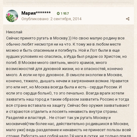
Мария*******
1 957
Опубликовано:
2 сентября, 2014
Николай
Сейчас принято ругать в Москву.)) Но свою малую родину все
обычно любят несмотря ни на что. К тому же в любом месте
можно и быть спасенным и погибнуть. Ной и Лот были в еще
худших условиях но спаслись, а Иуда был рядом со Христом, но
погиб. В Москве много святынь, много храмов, много
возможностей для духовной жизни, но и опасностей, конечно
много. А если не про духовное...В смысле экологии в Москве,
конечно, тяжело, дышать нечем и загрязнения всякие. Нравится
это или нет, но Москва всегда была и есть - сердце России. И
если это сердце больнО, то это печально. Всегда враги хотели
захватить наш город и таким образом захватить Россию и тогда
вся страна вставала на защиту. Сейчас без оружия захватывают
и стараются отделить и посеять ненависть внутри страны.
Разделяй и властвуй... Не стоит так уж ругать Москву и
москвичей(тем более нас, действительно родившихся в Москве,
мало уже) ведь разделение и ненависть не принесет пользы всей
стране. Работать над собой надо 24 часа в сутки, не только придя