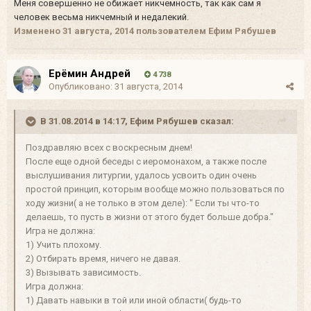
Меня совершенно не обижает никчемность, так как сам я
человек весьма никчемный и недалекий.
Изменено
31 августа, 2014
пользователем Ефим Рябушев
Ерёмин Андрей
4 738
Опубликовано:
31 августа, 2014
В 31.08.2014 в 14:17, Ефим Рябушев сказал:
Поздравляю всех с воскресным днем!
После еще одной беседы с иеромонахом, а также после
выслушивания литургии, удалось усвоить один очень
простой принцип, которым вообще можно пользоваться по
ходу жизни( а не только в этом деле): " Если ты что-то
делаешь, то пусть в жизни от этого будет больше добра."
Игра не должна:
1) Учить плохому.
2) Отбирать время, ничего не давая.
3) Вызывать зависимость.
Игра должна:
1) Давать навыки в той или иной области( будь-то