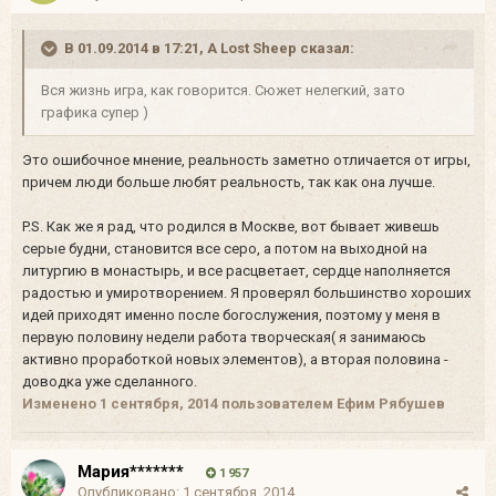
В 01.09.2014 в 17:21, A Lost Sheep сказал:
Вся жизнь игра, как говорится. Сюжет нелегкий, зато
графика супер )
Это ошибочное мнение, реальность заметно отличается от игры,
причем люди больше любят реальность, так как она лучше.
P.S. Как же я рад, что родился в Москве, вот бывает живешь
серые будни, становится все серо, а потом на выходной на
литургию в монастырь, и все расцветает, сердце наполняется
радостью и умиротворением. Я проверял большинство хороших
идей приходят именно после богослужения, поэтому у меня в
первую половину недели работа творческая( я занимаюсь
активно проработкой новых элементов), а вторая половина -
доводка уже сделанного.
Изменено
1 сентября, 2014
пользователем Ефим Рябушев
Мария*******
1 957
Опубликовано:
1 сентября, 2014