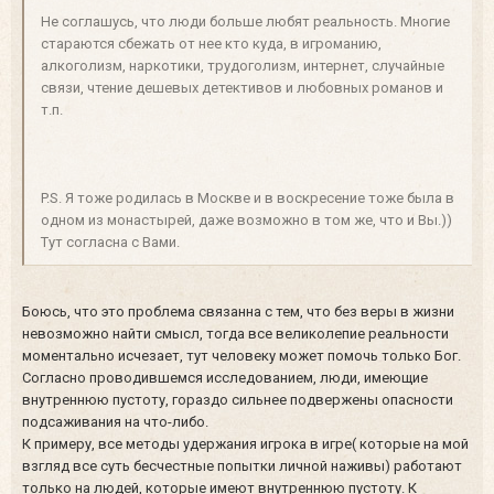
Не соглашусь, что люди больше любят реальность. Многие
стараются сбежать от нее кто куда, в игроманию,
алкоголизм, наркотики, трудоголизм, интернет, случайные
связи, чтение дешевых детективов и любовных романов и
т.п.
P.S. Я тоже родилась в Москве и в воскресение тоже была в
одном из монастырей, даже возможно в том же, что и Вы.))
Тут согласна с Вами.
Боюсь, что это проблема связанна с тем, что без веры в жизни
невозможно найти смысл, тогда все великолепие реальности
моментально исчезает, тут человеку может помочь только Бог.
Согласно проводившемся исследованием, люди, имеющие
внутреннюю пустоту, гораздо сильнее подвержены опасности
подсаживания на что-либо.
К примеру, все методы удержания игрока в игре( которые на мой
взгляд все суть бесчестные попытки личной наживы) работают
только на людей, которые имеют внутреннюю пустоту. К