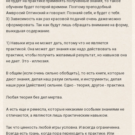
не будет на практике применять полученные знания, то такое
обученеи будет потерей времени. Поэтому преподобный
Амвросий Оптинский и говорил: Познаяй себя, и будет с тебя.
3) Зависимость как раз красовой подачей очень даже можно
сформировать. Так как будут лишь обращать внимание на форму,
выкидыая содержание.
1) Навыки игра не может дать, потому что не является
практикой. Она может дат знания как надо действовать на
практике, чтобы получить желаемый результат, но навыков она
не дает. Это - иллюзия.
В общем (если очень сильно обобщить), то есть книги, которые
дают знания, делая наш разум сильнее, и инструменты, делая
наши руки (действия) сильнее. Одно - теория, другое - практика.
Любая теория без дел мертва.
А есть еще и ремесла, которые никакими особыми знаниями не
отличаются, а являются лишь практическим навыком.
Так что ценность любой игры условна. И всегда ограниченна.
Всегда есть грань, когда пора переходить к практике. Или