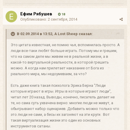
Ефим Рябушев
18
Опубликовано:
2 сентября, 2014
В 02.09.2014 в 13:52, A Lost Sheep сказал:
Это цитата известная, не помню чья, вспомнилась просто. А
люди все-таки любят больше играть. Потому мы и грешим,
что на самом деле мы живем не в реальной жизни, а в
какой-то виртуальной реальности, в которой грешить
можно. А когда нам прилетает наказание от Бога из
реального мира, мы недоумеваем, за что?
Есть даже книга такая психолога Эрика Берна "Люди
которые играют в игры. Игры в которые играют люди",
читал лет 20 назад. Выводы, конечно, писатель делает не
те, но сама суть ухвачена верно: многие люди не живут, а
обыгрывают набор сценариев. Добавить можно только что
это люди не сами, а бесы их загоняют на эти круги. Вот
такая виртуализация жизни это один из основных
инструментов сатаны.