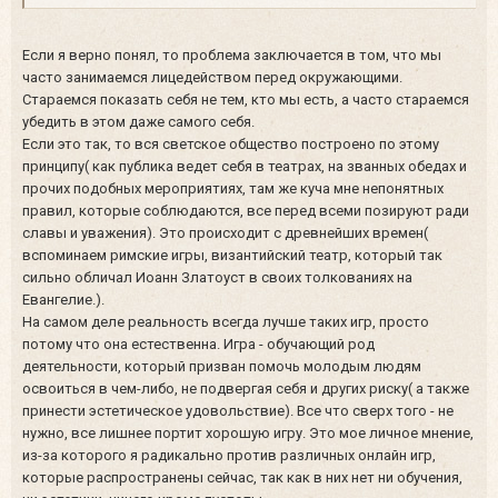
Если я верно понял, то проблема заключается в том, что мы
часто занимаемся лицедейством перед окружающими.
Стараемся показать себя не тем, кто мы есть, а часто стараемся
убедить в этом даже самого себя.
Если это так, то вся светское общество построено по этому
принципу( как публика ведет себя в театрах, на званных обедах и
прочих подобных мероприятиях, там же куча мне непонятных
правил, которые соблюдаются, все перед всеми позируют ради
славы и уважения). Это происходит с древнейших времен(
вспоминаем римские игры, византийский театр, который так
сильно обличал Иоанн Златоуст в своих толкованиях на
Евангелие.).
На самом деле реальность всегда лучше таких игр, просто
потому что она естественна. Игра - обучающий род
деятельности, который призван помочь молодым людям
освоиться в чем-либо, не подвергая себя и других риску( а также
принести эстетическое удовольствие). Все что сверх того - не
нужно, все лишнее портит хорошую игру. Это мое личное мнение,
из-за которого я радикально против различных онлайн игр,
которые распространены сейчас, так как в них нет ни обучения,