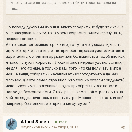
мне никакого интереса, а то может быть тоже подсела на
них.
По-поводу духовный жизни я ничего говорить не буду, так как не
мне рассуждать о чем-то. В моем возрасте приличнее слушать,
нежели говорить.
А что касается компьютерных игр, то тут я могу сказать, что те
игры, которые затягивают не приносят игрокам удовольствия и
адреналина, основным орудием для большинства подобных, как
я понял, служит корысть... Люди играют не ради удовольствия,
не для чего-то еще, а только ради того, что бы получать в игре
новые вещи, собирать и накапливать золото/что-то еще. 99%
всех ММО( а это самое страшное, что только сумели придумать)
использует именно желание людей приобретать все новое и
новое до бесконечности. Это игра на низменной страсти, что на
мой взгляд калечит само понятие игра. Можно ли назвать игрой
например бесконечное открывание сундуков?
A Lost Sheep
12 311
Опубликовано:
2 сентября, 2014