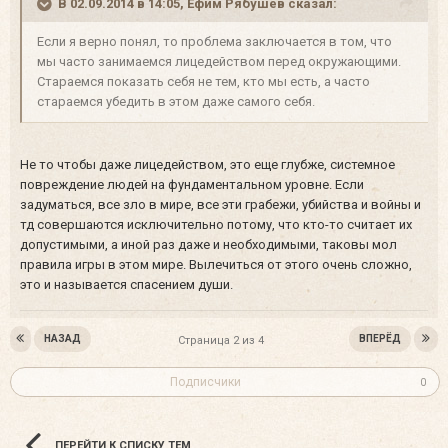
В 02.09.2014 в 14:05, Ефим Рябушев сказал:
Если я верно понял, то проблема заключается в том, что
мы часто занимаемся лицедейством перед окружающими.
Стараемся показать себя не тем, кто мы есть, а часто
стараемся убедить в этом даже самого себя.
Не то чтобы даже лицедейством, это еще глубже, системное
повреждение людей на фундаментальном уровне. Если
задуматься, все зло в мире, все эти грабежи, убийства и войны и
тд совершаются исключительно потому, что кто-то считает их
допустимыми, а иной раз даже и необходимыми, таковы мол
правила игры в этом мире. Вылечиться от этого очень сложно,
это и называется спасением души.
НАЗАД
ВПЕРЁД
Страница 2 из 4
Подписчики
0
ПЕРЕЙТИ К СПИСКУ ТЕМ