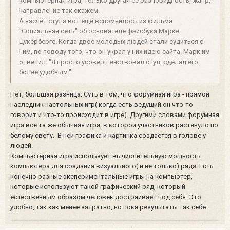
компьютерная игра, только другая её разновидность, жанр,
направление так скажем.
А насчёт стула вот ещё вспомнилось из фильма
"Социальная сеть" об основателе фэйсбука Марке
Цукерберге. Когда двое молодых людей стали судиться с
ним, по поводу того, что он украл у них идею сайта. Марк им
ответил: "Я просто усовершенствовал стул, сделал его
более удобным."
Нет, большая разница. Суть в том, что форумная игра - прямой
наследник настольных игр( когда есть ведущий он что-то
говорит и что-то происходит в игре). Другими словами форумная
игра все та же обычная игра, в которой участников растянуло по
белому свету. В ней графика и картинка создается в голове у
людей.
Компьютерная игра использует вычислительную мощность
компьютера для создания визуального( и не только) ряда. Есть
конечно разные экспериментальные игры на компьютер,
которые используют такой графический ряд, который
естественным образом человек достраивает под себя. Это
удобно, так как менее затратно, но пока результаты так себе.